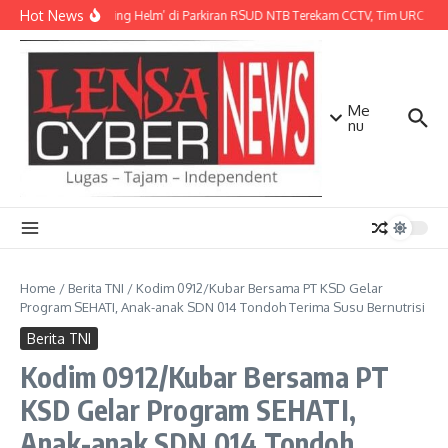
Lewati ke konten
Hot News
Aksi ‘Maling Helm’ di Parkiran RSUD NTB Terekam CCTV, Tim URC Mata
Me
nu
Home
/
Berita TNI
/
Kodim 0912/Kubar Bersama PT KSD Gelar
Program SEHATI, Anak-anak SDN 014 Tondoh Terima Susu Bernutrisi
Berita TNI
Kodim 0912/Kubar Bersama PT
KSD Gelar Program SEHATI,
Anak-anak SDN 014 Tondoh