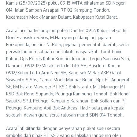
Kamis (25/09/2025) pukul 09.15 WITA dihalaman SD Negeri
014, Jalan Sampan Arsapati RT 02 Kampung Tondoh,
Kecamatan Mook Manaar Bulant, Kabupaten Kutai Barat.
Acara ini dihadiri langsung oleh Dandim 0912/Kubar Letkol Inf
Doni Fransisko S.Sos, M.Han yang didampingi jajaran
Forkopimda, unsur TNI-Polri, pejabat pemerintah daerah, serta
perwakilan perusahaan dan tokoh masyarakat. Turut hadir
Kabag Ops Polres Kubar Kompol Imanuel Teguh Santoso STh,
Danramil 0912-12/Melak Lettu Inf Lilik SH, Pasi Intel Kodim
0912/Kubar Lettu Arm Nedi SH, Kapolsek Melak AKP Gatot
Siswanto S.Sos, Camat Mook Manaar Bulant Bpk Pit Anugerah
SE, EM Estate Manager PT KSD Bpk Istanto, Mill Manager PT
KSD Bpk Reno Supandri, Petinggi Kampung Tondoh Bpk Rendi
Saputra SPd, Petinggi Kampung Karangan Bpk Sofian dan Pj
Petinggi Kampung Abit Bpk Andreas. Hadir pula para kepala
sekolah, dewan guru, serta ratusan murid SDN 014 Tondoh.
Acara inti ditandai dengan penyerahan plakat susu secara
simbolis dari pihak PT KSD yang disaksikan langsung oleh