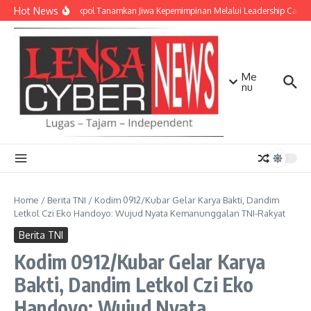
Lewati ke konten
Hot News
Taruna Akpol Tanamkan Jiwa Kepemimpinan Melalui Leadership Camp 
Me
nu
Home
/
Berita TNI
/
Kodim 0912/Kubar Gelar Karya Bakti, Dandim
Letkol Czi Eko Handoyo: Wujud Nyata Kemanunggalan TNI-Rakyat
Berita TNI
Kodim 0912/Kubar Gelar Karya
Bakti, Dandim Letkol Czi Eko
Handoyo: Wujud Nyata