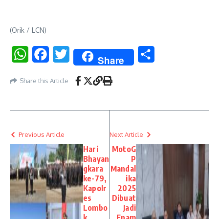
(Orik / LCN)
WhatsApp
Facebook
Twitter
Share
Share
Share this Article
Previous Article
Next Article
Hari
MotoG
Bhayan
P
gkara
Mandal
ke-79,
ika
Kapolr
2025
es
Dibuat
Lombo
Jadi
k
Enam