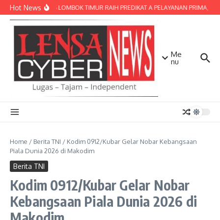
Lewati ke konten
Hot News
POLRES LOMBOK TIMUR RAIH PREDIKAT A PELAYANAN PRIMA, TERBA
Me
nu
Home
/
Berita TNI
/
Kodim 0912/Kubar Gelar Nobar Kebangsaan
Piala Dunia 2026 di Makodim
Berita TNI
Kodim 0912/Kubar Gelar Nobar
Kebangsaan Piala Dunia 2026 di
Makodim