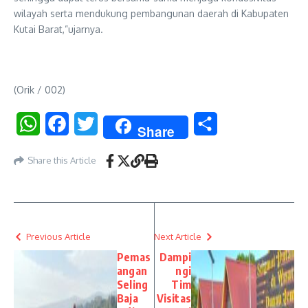
wilayah serta mendukung pembangunan daerah di Kabupaten
Kutai Barat,”ujarnya.
(Orik / 002)
WhatsApp
Facebook
Twitter
Share
Share
Share this Article
Previous Article
Next Article
Pemas
Dampi
angan
ngi
Seling
Tim
Baja
Visitas