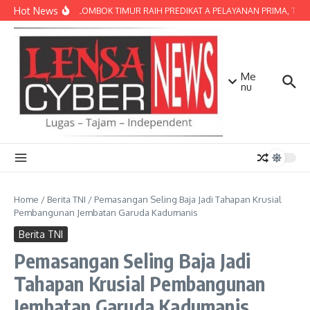
Lewati ke konten
Hot News
POLRES LOMBOK TIMUR RAIH PREDIKAT A PELAYANAN PRIMA, TERBAI
Me
nu
Home
/
Berita TNI
/
Pemasangan Seling Baja Jadi Tahapan Krusial
Pembangunan Jembatan Garuda Kadumanis
Berita TNI
Pemasangan Seling Baja Jadi
Tahapan Krusial Pembangunan
Jembatan Garuda Kadumanis