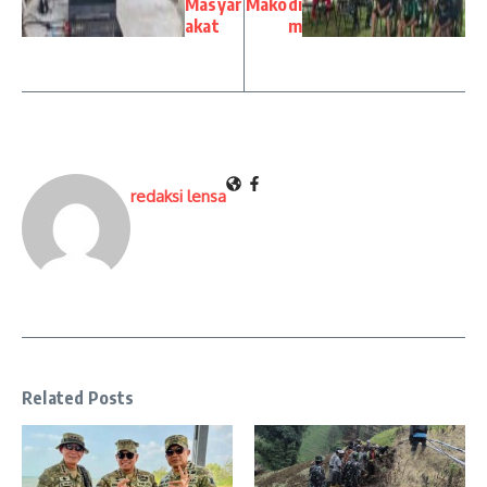
Masyar
Makodi
akat
m
redaksi lensa
Related Posts