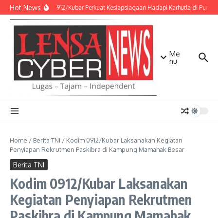
Lewati ke konten
Hot News
Kodim 0912/Kubar Perkuat Kesiapsiagaan Hadapi Karhutla di Punca
Me
nu
Home
/
Berita TNI
/
Kodim 0912/Kubar Laksanakan Kegiatan
Penyiapan Rekrutmen Paskibra di Kampung Mamahak Besar
Berita TNI
Kodim 0912/Kubar Laksanakan
Kegiatan Penyiapan Rekrutmen
Paskibra di Kampung Mamahak