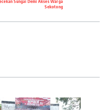
ecekan Sungai Demi Akses Warga
Sekotong