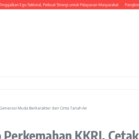
kan Ego Sektoral, Perkuat Sinergi untuk Pelayanan Masyarakat
Pangkostrad Had
enerasi Muda Berkarakter dan Cinta Tanah Air
 Perkemahan KKRI, Cetak