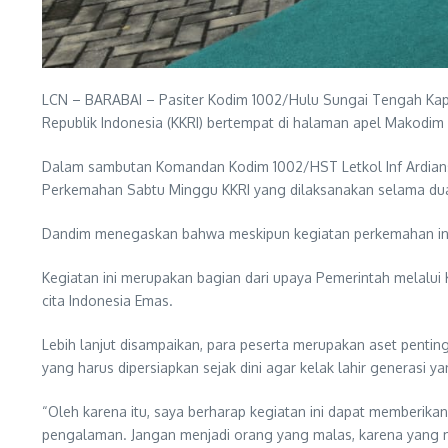
LCN – BARABAI – Pasiter Kodim 1002/Hulu Sungai Tengah Ka
Republik Indonesia (KKRI) bertempat di halaman apel Makodi
Dalam sambutan Komandan Kodim 1002/HST Letkol Inf Ardiansy
Perkemahan Sabtu Minggu KKRI yang dilaksanakan selama dua h
Dandim menegaskan bahwa meskipun kegiatan perkemahan ini t
Kegiatan ini merupakan bagian dari upaya Pemerintah melalu
cita Indonesia Emas.
Lebih lanjut disampaikan, para peserta merupakan aset pent
yang harus dipersiapkan sejak dini agar kelak lahir generasi y
“Oleh karena itu, saya berharap kegiatan ini dapat memberi
pengalaman. Jangan menjadi orang yang malas, karena yang m