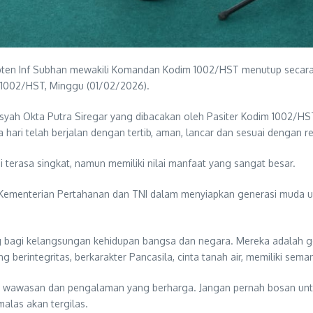
pten Inf Subhan mewakili Komandan Kodim 1002/HST menutup secara
m 1002/HST, Minggu (01/02/2026).
ah Okta Putra Siregar yang dibacakan oleh Pasiter Kodim 1002/HST
ari telah berjalan dengan tertib, aman, lancar dan sesuai dengan r
erasa singkat, namun memiliki nilai manfaat yang sangat besar.
i Kementerian Pertahanan dan TNI dalam menyiapkan generasi muda 
ing bagi kelangsungan kehidupan bangsa dan negara. Mereka adalah
ang berintegritas, berkarakter Pancasila, cinta tanah air, memiliki 
kan wawasan dan pengalaman yang berharga. Jangan pernah bosan unt
alas akan tergilas.