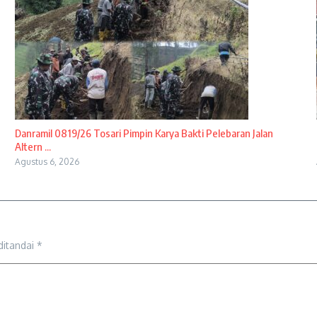
Danramil 0819/26 Tosari Pimpin Karya Bakti Pelebaran Jalan
Altern ...
Agustus 6, 2026
ditandai
*