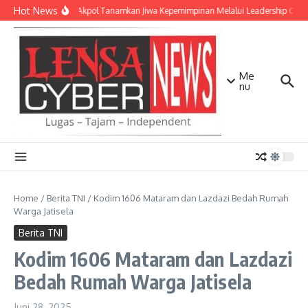
Lewati ke konten
Hot News
Taruna Akpol Tanamkan Jiwa Kepemimpinan Melalui Leadership Camp
Me
nu
Home
/
Berita TNI
/
Kodim 1606 Mataram dan Lazdazi Bedah Rumah
Warga Jatisela
Berita TNI
Kodim 1606 Mataram dan Lazdazi
Bedah Rumah Warga Jatisela
Juni 28, 2025