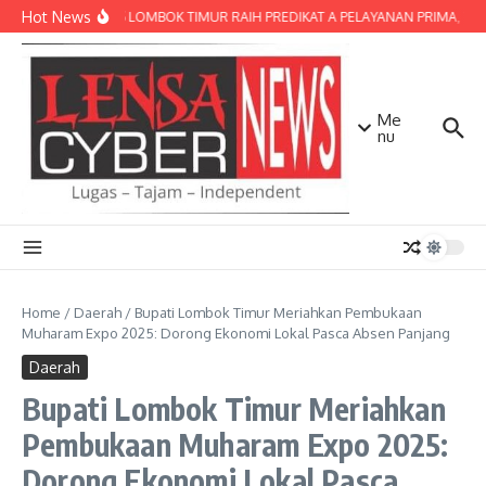
Lewati ke konten
Hot News
POLRES LOMBOK TIMUR RAIH PREDIKAT A PELAYANAN PRIMA, TERBA
Me
nu
Home
/
Daerah
/
Bupati Lombok Timur Meriahkan Pembukaan
Muharam Expo 2025: Dorong Ekonomi Lokal Pasca Absen Panjang
Daerah
Bupati Lombok Timur Meriahkan
Pembukaan Muharam Expo 2025:
Dorong Ekonomi Lokal Pasca