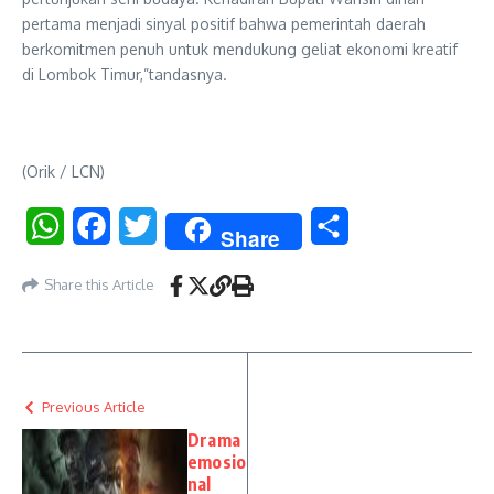
pertama menjadi sinyal positif bahwa pemerintah daerah
berkomitmen penuh untuk mendukung geliat ekonomi kreatif
di Lombok Timur,”tandasnya.
(Orik / LCN)
WhatsApp
Facebook
Twitter
Share
Share
Share this Article
Previous Article
Drama
emosio
nal