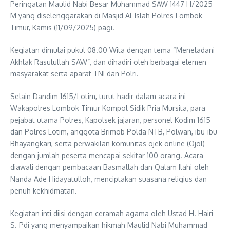
Peringatan Maulid Nabi Besar Muhammad SAW 1447 H/2025
M yang diselenggarakan di Masjid Al-Islah Polres Lombok
Timur, Kamis (11/09/2025) pagi.
Kegiatan dimulai pukul 08.00 Wita dengan tema “Meneladani
Akhlak Rasulullah SAW”, dan dihadiri oleh berbagai elemen
masyarakat serta aparat TNI dan Polri.
Selain Dandim 1615/Lotim, turut hadir dalam acara ini
Wakapolres Lombok Timur Kompol Sidik Pria Mursita, para
pejabat utama Polres, Kapolsek jajaran, personel Kodim 1615
dan Polres Lotim, anggota Brimob Polda NTB, Polwan, ibu-ibu
Bhayangkari, serta perwakilan komunitas ojek online (Ojol)
dengan jumlah peserta mencapai sekitar 100 orang. Acara
diawali dengan pembacaan Basmallah dan Qalam Ilahi oleh
Nanda Ade Hidayatulloh, menciptakan suasana religius dan
penuh kekhidmatan.
Kegiatan inti diisi dengan ceramah agama oleh Ustad H. Hairi
S. Pdi yang menyampaikan hikmah Maulid Nabi Muhammad