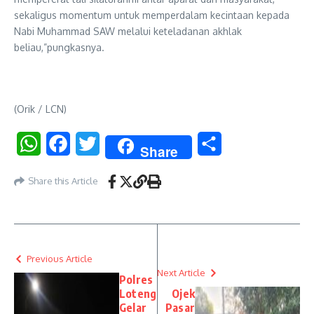
sekaligus momentum untuk memperdalam kecintaan kepada
Nabi Muhammad SAW melalui keteladanan akhlak
beliau,”pungkasnya.
(Orik / LCN)
WhatsApp
Facebook
Twitter
Share
Share
Share this Article
Previous Article
Next Article
Polres
Loteng
Ojek
Gelar
Pasar