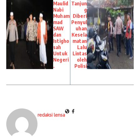
Maulid
Tanjun
Nabi
g
Muham
Diberi
mad
Penyul
SAW
uhan
dan
Kesela
Istigho
matan
sah
Lalu
Untuk
Lintas
Negeri
oleh
.
Polisi
redaksi lensa