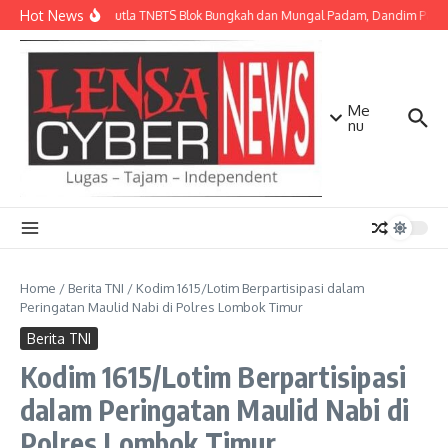
Lewati ke konten
Hot News
Api Karhutla TNBTS Blok Bungkah dan Mungal Padam, Dandim Pasuru
Me
nu
Home
/
Berita TNI
/
Kodim 1615/Lotim Berpartisipasi dalam
Peringatan Maulid Nabi di Polres Lombok Timur
Berita TNI
Kodim 1615/Lotim Berpartisipasi
dalam Peringatan Maulid Nabi di
Polres Lombok Timur