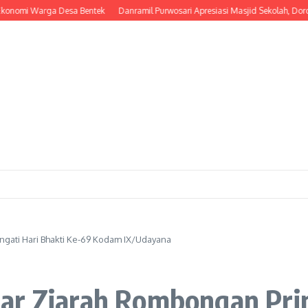
 Warga Desa Bentek
Danramil Purwosari Apresiasi Masjid Sekolah, Dorong Lah
gati Hari Bhakti Ke-69 Kodam IX/Udayana
ar Ziarah Rombongan Prin