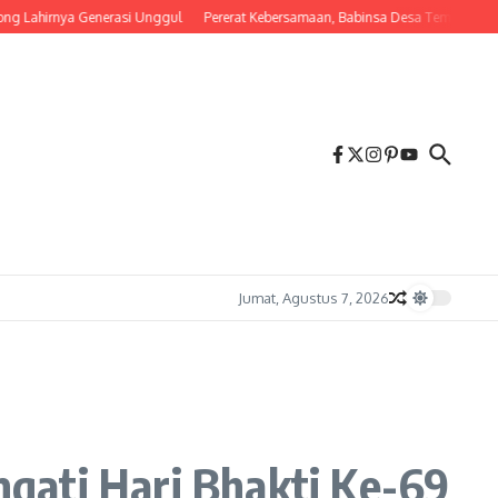
irnya Generasi Unggul
Pererat Kebersamaan, Babinsa Desa Tembalang Ajak Warg
Jumat, Agustus 7, 2026
gati Hari Bhakti Ke-69