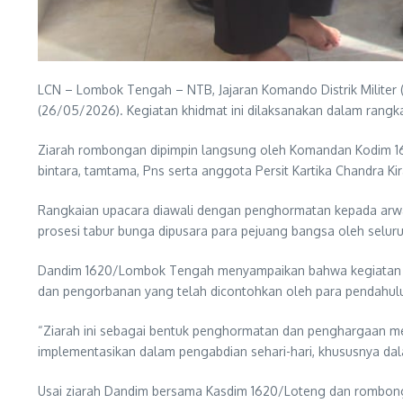
LCN – Lombok Tengah – NTB, Jajaran Komando Distrik Milite
(26/05/2026). Kegiatan khidmat ini dilaksanakan dalam rang
Ziarah rombongan dipimpin langsung oleh Komandan Kodim 1620
bintara, tamtama, Pns serta anggota Persit Kartika Chandra K
Rangkaian upacara diawali dengan penghormatan kepada arwa
prosesi tabur bunga dipusara para pejuang bangsa oleh seluru
Dandim 1620/Lombok Tengah menyampaikan bahwa kegiatan ini 
dan pengorbanan yang telah dicontohkan oleh para pendahul
“Ziarah ini sebagai bentuk penghormatan dan penghargaan me
implementasikan dalam pengabdian sehari-hari, khususnya da
Usai ziarah Dandim bersama Kasdim 1620/Loteng dan rombongan