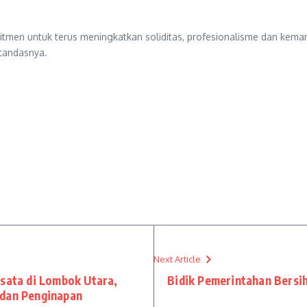
omitmen untuk terus meningkatkan soliditas, profesionalisme dan ke
tandasnya.
Next Article
isata di Lombok Utara,
Bidik Pemerintahan Bers
 dan Penginapan