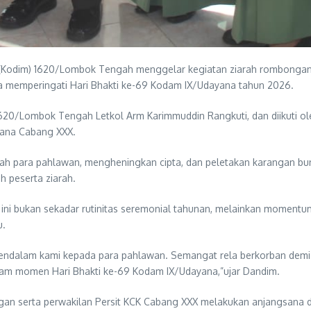
r (Kodim) 1620/Lombok Tengah menggelar kegiatan ziarah rombonga
ka memperingati Hari Bhakti ke-69 Kodam IX/Udayana tahun 2026.
/Lombok Tengah Letkol Arm Karimmuddin Rangkuti, dan diikuti oleh s
irana Cabang XXX.
h para pahlawan, mengheningkan cipta, dan peletakan karangan b
h peserta ziarah.
bukan sekadar rutinitas seremonial tahunan, melainkan momentum pe
u.
ndalam kami kepada para pahlawan. Semangat rela berkorban demi b
lam momen Hari Bhakti ke-69 Kodam IX/Udayana,”ujar Dandim.
 serta perwakilan Persit KCK Cabang XXX melakukan anjangsana di du