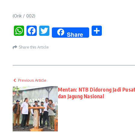
(Orik / 002)
WhatsApp
Facebook
Twitter
Share
Share
Share this Article
Previous Article
Mentan: NTB Didorong Jadi Pusa
dan Jagung Nasional