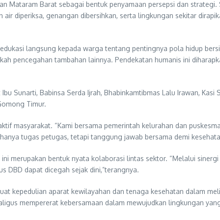
ahan Mataram Barat sebagai bentuk penyamaan persepsi dan strategi.
 air diperiksa, genangan dibersihkan, serta lingkungan sekitar dir
edukasi langsung kepada warga tentang pentingnya pola hidup bers
angkah pencegahan tambahan lainnya. Pendekatan humanis ini dihar
 Ibu Sunarti, Babinsa Serda Ijrah, Bhabinkamtibmas Lalu Irawan, Kasi
 Gomong Timur.
n aktif masyarakat. “Kami bersama pemerintah kelurahan dan puskes
anya tugas petugas, tetapi tanggung jawab bersama demi kesehatan
ni merupakan bentuk nyata kolaborasi lintas sektor. “Melalui sinerg
s DBD dapat dicegah sejak dini,”terangnya.
 kuat kepedulian aparat kewilayahan dan tenaga kesehatan dalam mel
sekaligus mempererat kebersamaan dalam mewujudkan lingkungan yan