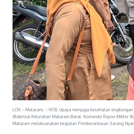
LCN – Mataram, – NTB, Upaya menjaga kesehatan lingkungan 
(Babinsa) Kelurahan Mataram Barat. Komando Rayon Militer (K
Mataram melaksanakan kegiatan Pemberantasan Sarang Nyamu