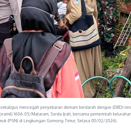
sekaligus mencegah penyebaran demam berdarah dengue (DBD) terus
oramil) 1606-05/Mataram, Serda Ijrah, bersama pemerintah keluraha
k (PSN) di Lingkungan Gomong Timur, Selasa (10/02/2026).