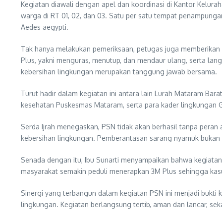
Kegiatan diawali dengan apel dan koordinasi di Kantor Kelur
warga di RT 01, 02, dan 03. Satu per satu tempat penampungan
Aedes aegypti.
Tak hanya melakukan pemeriksaan, petugas juga memberikan 
Plus, yakni menguras, menutup, dan mendaur ulang, serta l
kebersihan lingkungan merupakan tanggung jawab bersama.
Turut hadir dalam kegiatan ini antara lain Lurah Mataram Barat
kesehatan Puskesmas Mataram, serta para kader lingkungan
Serda Ijrah menegaskan, PSN tidak akan berhasil tanpa pera
kebersihan lingkungan. Pemberantasan sarang nyamuk bukan h
Senada dengan itu, Ibu Sunarti menyampaikan bahwa kegiatan i
masyarakat semakin peduli menerapkan 3M Plus sehingga kasu
Sinergi yang terbangun dalam kegiatan PSN ini menjadi bukti
lingkungan. Kegiatan berlangsung tertib, aman dan lancar, 