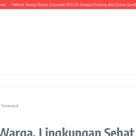
Perkuat Sinergi Sosial, Danramil 089/20 Gempol Dukung Aksi Donor Darah
R
t Terwujud
 Warga, Lingkungan Seha