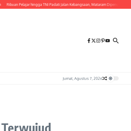
ibuan Pelajar hingga TNI Padati Jalan Kebangsaan, Mataram Dipenuhi Merah Putih
Jumat, Agustus 7, 2026
t Terwujud