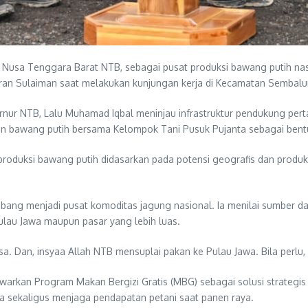
i Nusa Tenggara Barat NTB, sebagai pusat produksi bawang putih 
mran Sulaiman saat melakukan kunjungan kerja di Kecamatan Sembal
nur NTB, Lalu Muhamad Iqbal meninjau infrastruktur pendukung perta
n bawang putih bersama Kelompok Tani Pusuk Pujanta sebagai bentu
roduksi bawang putih didasarkan pada potensi geografis dan produ
bang menjadi pusat komoditas jagung nasional. Ia menilai sumber d
ulau Jawa maupun pasar yang lebih luas.
sa. Dan, insyaa Allah NTB mensuplai pakan ke Pulau Jawa. Bila perlu, 
awarkan Program Makan Bergizi Gratis (MBG) sebagai solusi strategis
a sekaligus menjaga pendapatan petani saat panen raya.