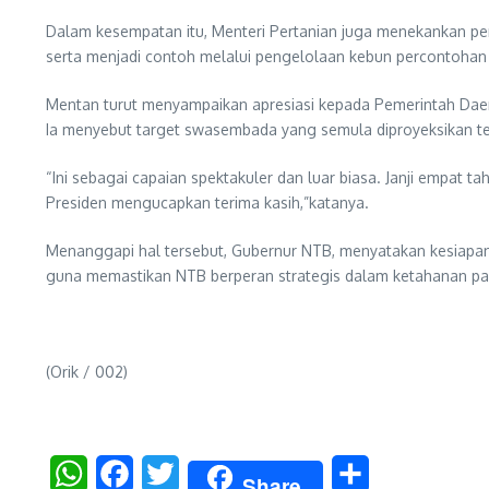
Dalam kesempatan itu, Menteri Pertanian juga menekankan pe
serta menjadi contoh melalui pengelolaan kebun percontohan
Mentan turut menyampaikan apresiasi kepada Pemerintah Daer
Ia menyebut target swasembada yang semula diproyeksikan ter
“Ini sebagai capaian spektakuler dan luar biasa. Janji empat t
Presiden mengucapkan terima kasih,”katanya.
Menanggapi hal tersebut, Gubernur NTB, menyatakan kesiapan 
guna memastikan NTB berperan strategis dalam ketahanan pa
(Orik / 002)
WhatsApp
Facebook
Twitter
Share
Share