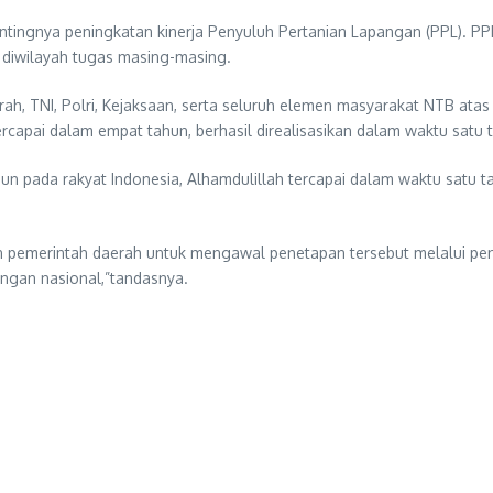
ntingnya peningkatan kinerja Penyuluh Pertanian Lapangan (PPL). P
 diwilayah tugas masing-masing.
ah, TNI, Polri, Kejaksaan, serta seluruh elemen masyarakat NTB a
capai dalam empat tahun, berhasil direalisasikan dalam waktu satu 
ahun pada rakyat Indonesia, Alhamdulillah tercapai dalam waktu satu 
pemerintah daerah untuk mengawal penetapan tersebut melalui pengua
ngan nasional,”tandasnya.