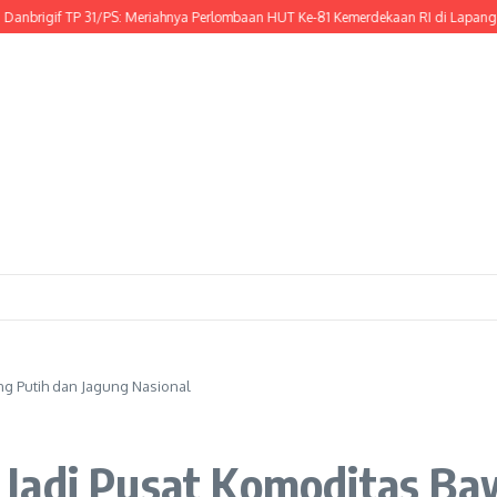
gif TP 31/PS: Meriahnya Perlombaan HUT Ke-81 Kemerdekaan RI di Lapangan Cal
g Putih dan Jagung Nasional
Jadi Pusat Komoditas Ba