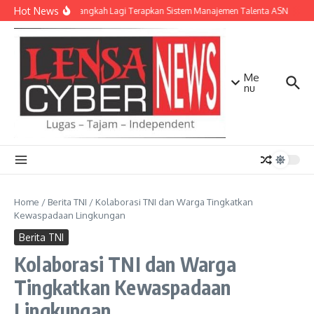
Lewati ke konten
Hot News
NTB Selangkah Lagi Terapkan Sistem Manajemen Talenta ASN
Kap
Me
nu
Home
/
Berita TNI
/
Kolaborasi TNI dan Warga Tingkatkan
Kewaspadaan Lingkungan
Berita TNI
Kolaborasi TNI dan Warga
Tingkatkan Kewaspadaan
Lingkungan