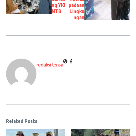
ng YKI
padaan
NTB
Lingku
ngan
redaksi lensa
Related Posts