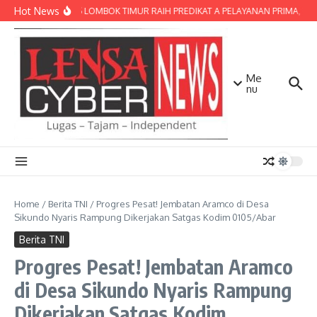
Lewati ke konten
Hot News
POLRES LOMBOK TIMUR RAIH PREDIKAT A PELAYANAN PRIMA, TERBA
Me
nu
Home
/
Berita TNI
/
Progres Pesat! Jembatan Aramco di Desa
Sikundo Nyaris Rampung Dikerjakan Satgas Kodim 0105/Abar
Berita TNI
Progres Pesat! Jembatan Aramco
di Desa Sikundo Nyaris Rampung
Dikerjakan Satgas Kodim