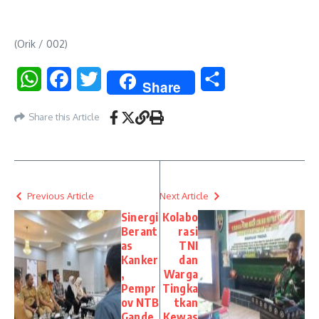
(Orik / 002)
WhatsApp
Facebook
Twitter
Share
Share
Share this Article
Previous Article
Next Article
Sinergi
Kolabo
Berant
rasi
as
TNI
Kanker
dan
,
Warga
Pempr
Tingka
ov NTB
tkan
Gande
Kewas