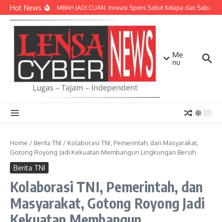
Lewati ke konten
Hot News
SULAP LIMBAH JADI CUAN: Inovasi Spons Sabut Kelapa dan Sabun Ca
Me
nu
Home
/
Berita TNI
/
Kolaborasi TNI, Pemerintah, dan Masyarakat,
Gotong Royong Jadi Kekuatan Membangun Lingkungan Bersih
Berita TNI
Kolaborasi TNI, Pemerintah, dan
Masyarakat, Gotong Royong Jadi
Kekuatan Membangun