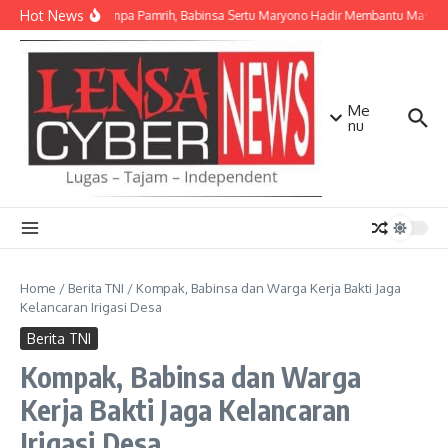
Lewati ke konten
Hot News
Ikhlas Tanpa Pamrih, Babinsa Sertu Maryono Hadir Membantu Masya
Me
nu
Home
/
Berita TNI
/
Kompak, Babinsa dan Warga Kerja Bakti Jaga
Kelancaran Irigasi Desa
Berita TNI
Kompak, Babinsa dan Warga
Kerja Bakti Jaga Kelancaran
Irigasi Desa