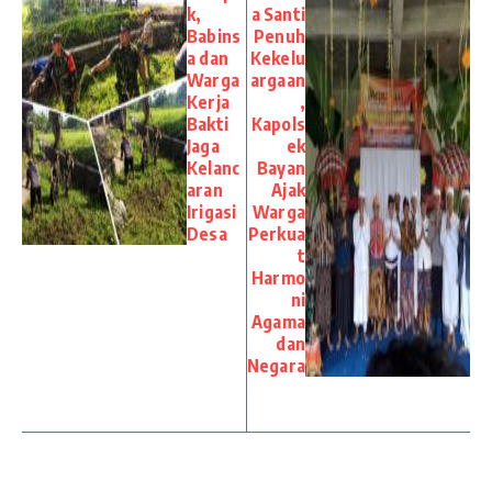
k,
a Santi
Babins
Penuh
a dan
Kekelu
Warga
argaan
Kerja
,
Bakti
Kapols
Jaga
ek
Kelanc
Bayan
aran
Ajak
Irigasi
Warga
Desa
Perkua
t
Harmo
ni
Agama
dan
Negara