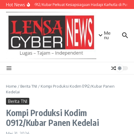
Lewati ke konten
Hot News
Kodim 0912/Kubar Perkuat Kesiapsiagaan Hadapi Karhutla di Punca
Me
nu
Home
/
Berita TNI
/
Kompi Produksi Kodim 0912/Kubar Panen
Kedelai
Berita TNI
Kompi Produksi Kodim
0912/Kubar Panen Kedelai
Mei 31, 2026