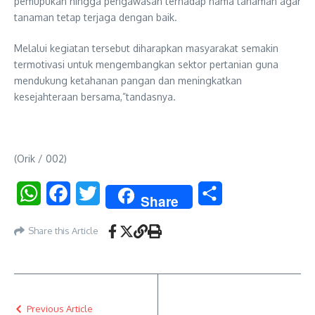
pemupukan hingga pengawasan terhadap hama tanaman agar
tanaman tetap terjaga dengan baik.
Melalui kegiatan tersebut diharapkan masyarakat semakin
termotivasi untuk mengembangkan sektor pertanian guna
mendukung ketahanan pangan dan meningkatkan
kesejahteraan bersama,”tandasnya.
(Orik / 002)
WhatsApp
Facebook
Twitter
Share
Share
Share this Article
Previous Article