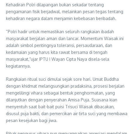
Kehadiran Polri dilapangan bukan sekadar tentang
pengamanan fisik berjadwal, melainkan pesan tegas tentang
kehadiran negara dalam menjamin kebebasan beribadah.
“Polri hadir untuk memastikan seluruh rangkaian ibadah
masyarakat berjalan aman dan lancar. Momentum Waisak ini
adalah simbol pentingnya toleransi, persaudaraan, dan
kedamaian yang harus kita rawat bersama di tengah
masyarakat,”ujar IPTU I Wayan Cipta Naya disela-sela
kegiatannya.
Rangkaian ritual suci dimulai sejak sore hari. Umat Buddha
dengan khidmat melangsungkan pradaksina, prosesi berjalan
mengelilingi vihara sebagai bentuk penghormatan, yang
dilanjutkan dengan penyerahan Amisa Puja. Suasana kian
menyentuh saat bait-bait puisi Trisuci Waisak dibacakan,
disusul puja bakti, dan pemercikan air tirta suci yang membawa
pesan kesejukan bagi jiwa.
Pihak pengurus vihara pun menyampaikan apresiasi mendalam