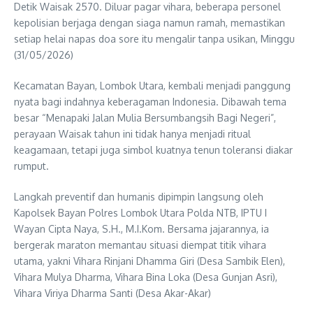
Detik Waisak 2570. Diluar pagar vihara, beberapa personel
kepolisian berjaga dengan siaga namun ramah, memastikan
setiap helai napas doa sore itu mengalir tanpa usikan, Minggu
(31/05/2026)
Kecamatan Bayan, Lombok Utara, kembali menjadi panggung
nyata bagi indahnya keberagaman Indonesia. Dibawah tema
besar “Menapaki Jalan Mulia Bersumbangsih Bagi Negeri”,
perayaan Waisak tahun ini tidak hanya menjadi ritual
keagamaan, tetapi juga simbol kuatnya tenun toleransi diakar
rumput.
Langkah preventif dan humanis dipimpin langsung oleh
Kapolsek Bayan Polres Lombok Utara Polda NTB, IPTU I
Wayan Cipta Naya, S.H., M.I.Kom. Bersama jajarannya, ia
bergerak maraton memantau situasi diempat titik vihara
utama, yakni Vihara Rinjani Dhamma Giri (Desa Sambik Elen),
Vihara Mulya Dharma, Vihara Bina Loka (Desa Gunjan Asri),
Vihara Viriya Dharma Santi (Desa Akar-Akar)