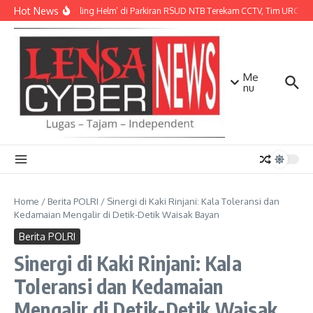
Lewati ke konten
Hot News
Aksi ‘Maling Helm’ di Parkiran RSUD NTB Terekam CCTV, Tim URC Mat
Me
nu
Home
/
Berita POLRI
/
Sinergi di Kaki Rinjani: Kala Toleransi dan
Kedamaian Mengalir di Detik-Detik Waisak Bayan
Berita POLRI
Sinergi di Kaki Rinjani: Kala
Toleransi dan Kedamaian
Mengalir di Detik-Detik Waisak