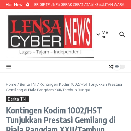
Lewati ke konten
Hot News
DENMA BRIGIF TP 31/PS GERAK CEPAT ATASI KESULITAN WARGA, D
Me
nu
Home
/
Berita TNI
/
Kontingen Kodim 1002/HST Tunjukkan Prestasi
Gemilang di Piala Pangdam XXII/Tambun Bungai
Berita TNI
Kontingen Kodim 1002/HST
Tunjukkan Prestasi Gemilang di
Piala Pangdam XXII/Tambun