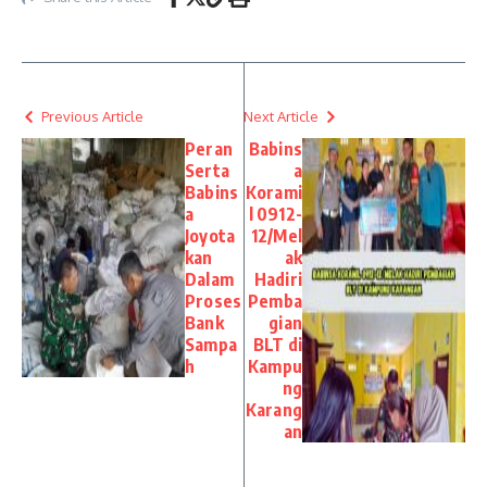
Previous Article
Next Article
Peran
Babins
Serta
a
Babins
Korami
a
l 0912-
Joyota
12/Mel
kan
ak
Dalam
Hadiri
Proses
Pemba
Bank
gian
Sampa
BLT di
h
Kampu
ng
Karang
an