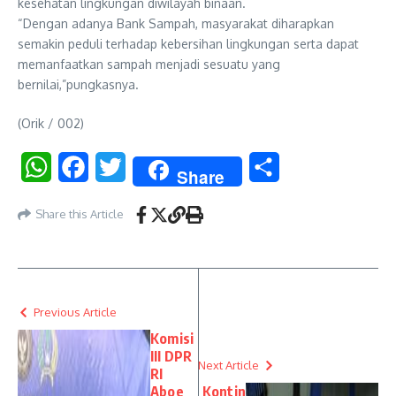
kesehatan lingkungan diwilayah binaan.
“Dengan adanya Bank Sampah, masyarakat diharapkan
semakin peduli terhadap kebersihan lingkungan serta dapat
memanfaatkan sampah menjadi sesuatu yang
bernilai,”pungkasnya.
(Orik / 002)
WhatsApp
Facebook
Twitter
Share
Share
Share this Article
Previous Article
Komisi
III DPR
Next Article
RI
Aboe
Kontin