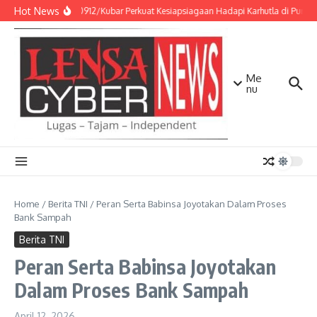
Lewati ke konten
Hot News
Kodim 0912/Kubar Perkuat Kesiapsiagaan Hadapi Karhutla di Punc
Me
nu
Home
/
Berita TNI
/
Peran Serta Babinsa Joyotakan Dalam Proses
Bank Sampah
Berita TNI
Peran Serta Babinsa Joyotakan
Dalam Proses Bank Sampah
April 12, 2026