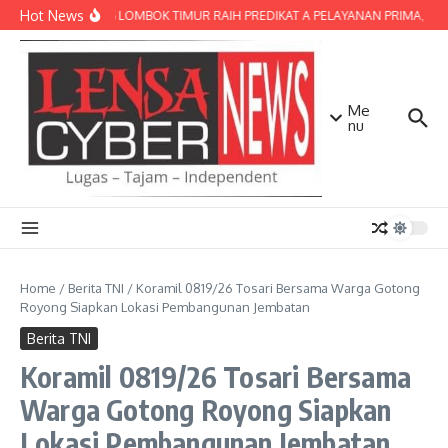
Lewati ke konten
Hot News
POLRES LOMBOK TIMUR RAIH PREDIKAT A PELAYANAN PRIMA, TERBA
Me
nu
Home
/
Berita TNI
/
Koramil 0819/26 Tosari Bersama Warga Gotong
Royong Siapkan Lokasi Pembangunan Jembatan
Berita TNI
Koramil 0819/26 Tosari Bersama
Warga Gotong Royong Siapkan
Lokasi Pembangunan Jembatan