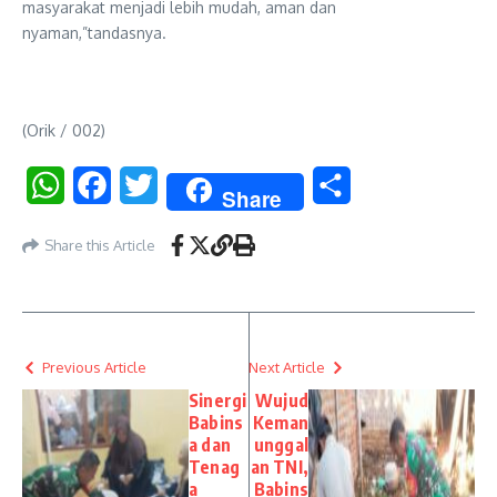
masyarakat menjadi lebih mudah, aman dan
nyaman,”tandasnya.
(Orik / 002)
WhatsApp
Facebook
Twitter
Share
Share
Share this Article
Previous Article
Next Article
Sinergi
Wujud
Babins
Keman
a dan
unggal
Tenag
an TNI,
a
Babins