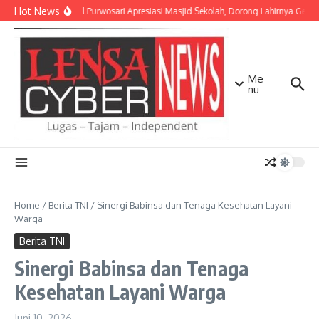
Lewati ke konten
Hot News
Danramil Purwosari Apresiasi Masjid Sekolah, Dorong Lahirnya Gener
Me
nu
Home
/
Berita TNI
/
Sinergi Babinsa dan Tenaga Kesehatan Layani
Warga
Berita TNI
Sinergi Babinsa dan Tenaga
Kesehatan Layani Warga
Juni 10, 2026