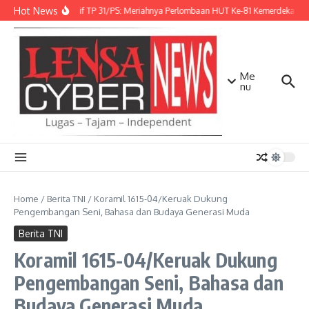
Lewati ke konten
Hot News
Danbrigif TP 31/PS: Meriahnya Perlombaan HUT Ke-81 Kemerdekaan 
Me
nu
Home
/
Berita TNI
/
Koramil 1615-04/Keruak Dukung
Pengembangan Seni, Bahasa dan Budaya Generasi Muda
Berita TNI
Koramil 1615-04/Keruak Dukung
Pengembangan Seni, Bahasa dan
Budaya Generasi Muda