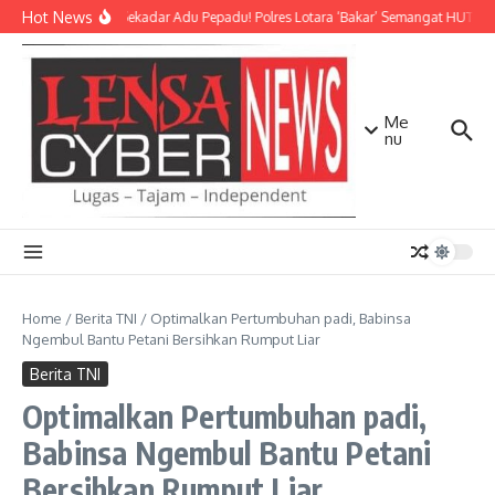
Lewati ke konten
Hot News
Bukan Sekadar Adu Pepadu! Polres Lotara ‘Bakar’ Semangat HUT KLU 
Me
nu
Home
/
Berita TNI
/
Optimalkan Pertumbuhan padi, Babinsa
Ngembul Bantu Petani Bersihkan Rumput Liar
Berita TNI
Optimalkan Pertumbuhan padi,
Babinsa Ngembul Bantu Petani
Bersihkan Rumput Liar