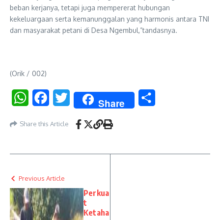
beban kerjanya, tetapi juga mempererat hubungan
kekeluargaan serta kemanunggalan yang harmonis antara TNI
dan masyarakat petani di Desa Ngembul,”tandasnya.
(Orik / 002)
WhatsApp
Facebook
Twitter
Share
Share
Share this Article
Previous Article
Perkua
t
Ketaha