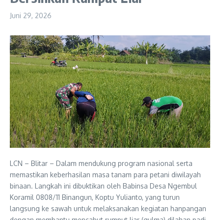
Juni 29, 2026
LCN – Blitar – Dalam mendukung program nasional serta
memastikan keberhasilan masa tanam para petani diwilayah
binaan. Langkah ini dibuktikan oleh Babinsa Desa Ngembul
Koramil 0808/11 Binangun, Koptu Yulianto, yang turun
langsung ke sawah untuk melaksanakan kegiatan hanpangan
dengan membantu mencabut rumput liar (gulma) dilahan padi