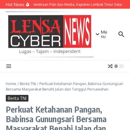
Lewati ke konten
Hot News
Perkuat Kemitraan Polri dan Media, Kapolres Lombok Timur Gelar Si
Me
nu
Home
/
Berita TNI
/
Perkuat Ketahanan Pangan, Babinsa Gunungsari
Bersama Masyarakat Benahi Jalan dan Tanggul Persawahan
Berita TNI
Perkuat Ketahanan Pangan,
Babinsa Gunungsari Bersama
Masyarakat Benahi Jalan dan