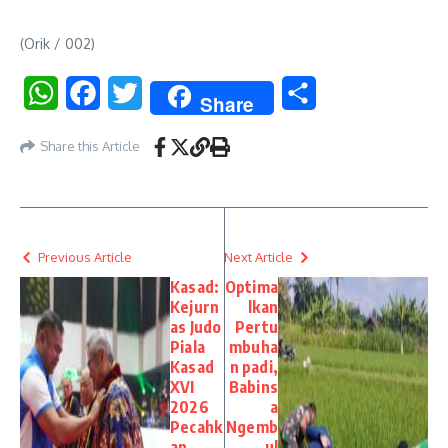
(Orik / 002)
WhatsApp
Facebook
Twitter
Share
Share
Share this Article
Previous Article
Next Article
Kasad:
Optima
Kejurn
lkan
as Judo
Pertu
Piala
mbuha
Kasad
n padi,
XVI
Babins
2026
a
Pecahk
Ngemb
an
ul