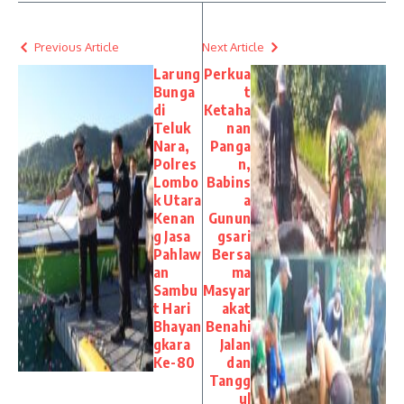
Previous Article
Next Article
Larung
Perkua
Bunga
t
di
Ketaha
Teluk
nan
Nara,
Panga
Polres
n,
Lombo
Babins
k Utara
a
Kenan
Gunun
g Jasa
gsari
Pahlaw
Bersa
an
ma
Sambu
Masyar
t Hari
akat
Bhayan
Benahi
gkara
Jalan
Ke-80
dan
Tangg
ul