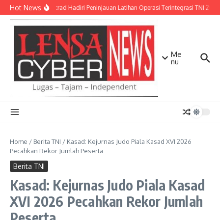
Lewati ke konten
Hot News
Pangkostrad Hadiri Peninjauan Latihan Operasi Terintegrasi TNI 2026 
Me
nu
Home
/
Berita TNI
/
Kasad: Kejurnas Judo Piala Kasad XVI 2026
Pecahkan Rekor Jumlah Peserta
Berita TNI
Kasad: Kejurnas Judo Piala Kasad
XVI 2026 Pecahkan Rekor Jumlah
Peserta