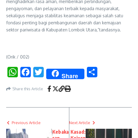
menghadirkan rasa aman, memberikan perlindungan,
pengayoman, dan pelayanan terbaik kepada masyarakat,
sekaligus menjaga stabilitas keamanan sebagai salah satu
fondasi penting bagi pembangunan daerah dan kemajuan
sektor pariwisata di Kabupaten Lombok Utara,”tandasnya.
(Orik / 002)
WhatsApp
Facebook
Twitter
Share
Share
Share this Article
Previous Article
Next Article
Kebaka
Kasad: