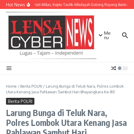
Lewati ke konten
Hot News
Dengan Hati Ikhlas, Koptu Taufik Alhidayah Gotong Royong Bantu W
Me
nu
Home
/
Berita POLRI
/
Larung Bunga di Teluk Nara, Polres Lombok
Utara Kenang Jasa Pahlawan Sambut Hari Bhayangkara Ke-80
Berita POLRI
Larung Bunga di Teluk Nara,
Polres Lombok Utara Kenang Jasa
Pahlawan Sambut Hari