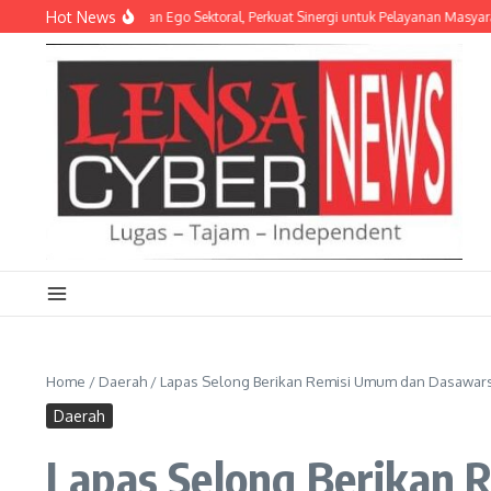
Lewati ke konten
Hot News
a NTB: Tinggalkan Ego Sektoral, Perkuat Sinergi untuk Pelayanan Masyarakat
Home
/
Daerah
/
Lapas Selong Berikan Remisi Umum dan Dasawars
Daerah
Lapas Selong Berikan 