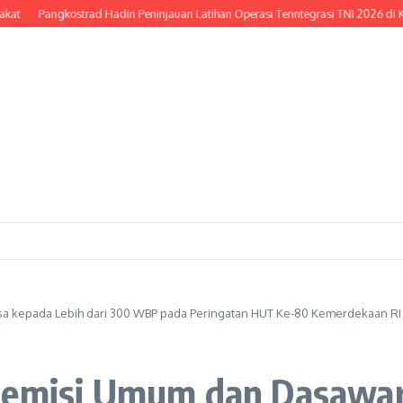
Pangkostrad Hadiri Peninjauan Latihan Operasi Terintegrasi TNI 2026 di Kepulaua
a kepada Lebih dari 300 WBP pada Peringatan HUT Ke-80 Kemerdekaan RI
Remisi Umum dan Dasawar