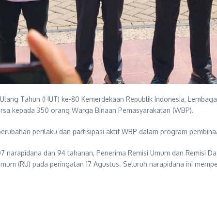
lang Tahun (HUT) ke-80 Kemerdekaan Republik Indonesia, Lembaga P
arsa kepada 350 orang Warga Binaan Pemasyarakatan (WBP).
perubahan perilaku dan partisipasi aktif WBP dalam program pembina
ri 407 narapidana dan 94 tahanan, Penerima Remisi Umum dan Remisi D
mum (RU) pada peringatan 17 Agustus. Seluruh narapidana ini mempe