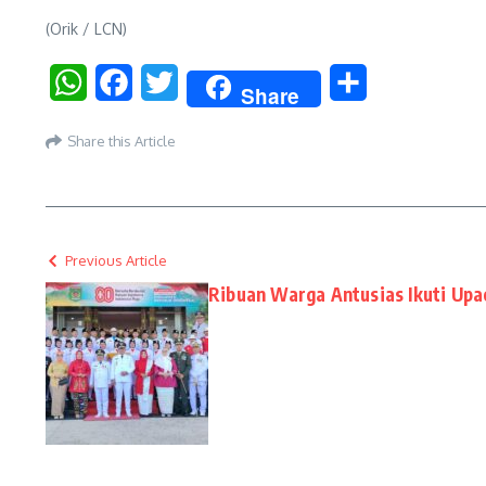
(Orik / LCN)
WhatsApp
Facebook
Twitter
Share
Share
Share this Article
Previous Article
Ribuan Warga Antusias Ikuti Upa