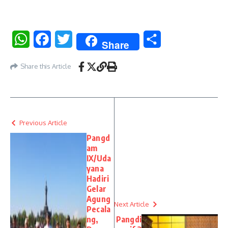
WhatsApp
Facebook
Twitter
Share
Share
Share this Article
Previous Article
Pangd
am
IX/Uda
yana
Hadiri
Gelar
Agung
Next Article
Pecala
ng,
Pangdi