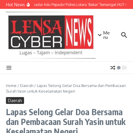
Lewati ke konten
Hot News
Bukan Sekadar Adu Pepadu! Polres Lotara ‘Bakar’ Semangat HUT KLU da
Me
nu
Home
/
Daerah
/
Lapas Selong Gelar Doa Bersama dan Pembacaan
Surah Yasin untuk Keselamatan Negeri
Daerah
Lapas Selong Gelar Doa Bersama
dan Pembacaan Surah Yasin untuk
Keselamatan Negeri