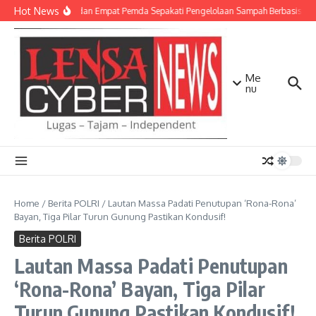
Lewati ke konten
Hot News
TNI AD dan Empat Pemda Sepakati Pengelolaan Sampah Berbasis Tek
Me
nu
Home
/
Berita POLRI
/
Lautan Massa Padati Penutupan ‘Rona-Rona’
Bayan, Tiga Pilar Turun Gunung Pastikan Kondusif!
Berita POLRI
Lautan Massa Padati Penutupan
‘Rona-Rona’ Bayan, Tiga Pilar
Turun Gunung Pastikan Kondusif!