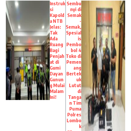
Instruk
Sembu
si
nyi di
Kapold
Semak
a NTB
-
Jelas:
Semak,
Tak
Spesial
Ada
is
Ruang
Pembo
Bagi
bol 4
Penjah
Toko di
at di
Pemen
Gumi
ang
Dayan
Bertek
Gunun
uk
g Mulai
Lutut
Malam
di
Ini!
Tanga
n Tim
Puma
Polres
Lombo
k