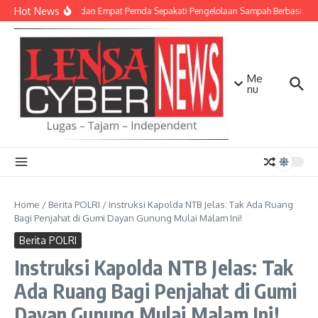
Lewati ke konten
Hot News
TNI AD dan Empat Pemda Sepakati Pengelolaan Sampah Berbasis Tek
Me
nu
Home
/
Berita POLRI
/
Instruksi Kapolda NTB Jelas: Tak Ada Ruang
Bagi Penjahat di Gumi Dayan Gunung Mulai Malam Ini!
Berita POLRI
Instruksi Kapolda NTB Jelas: Tak
Ada Ruang Bagi Penjahat di Gumi
Dayan Gunung Mulai Malam Ini!