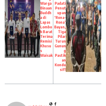
Warga
Padati
Binaan
Penut
Buddh
upan
a di
‘Rona-
Lapas
Rona’
Lombo
Bayan,
k Barat
Tiga
Terima
Pilar
Remisi
Turun
Khusu
Gunun
s
g
Waisak
Pastik
an
Kondu
sif!