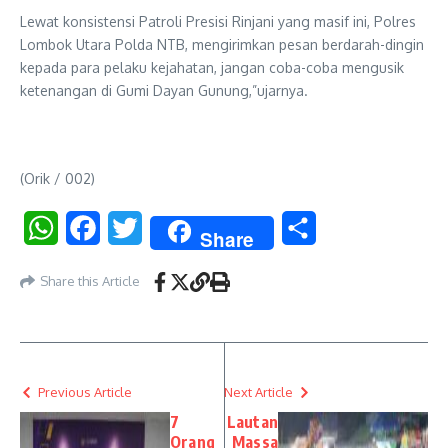
Lewat konsistensi Patroli Presisi Rinjani yang masif ini, Polres
Lombok Utara Polda NTB, mengirimkan pesan berdarah-dingin
kepada para pelaku kejahatan, jangan coba-coba mengusik
ketenangan di Gumi Dayan Gunung,”ujarnya.
(Orik / 002)
WhatsApp
Facebook
Twitter
Share
Share
Share this Article
Previous Article
Next Article
7
Lautan
Orang
Massa