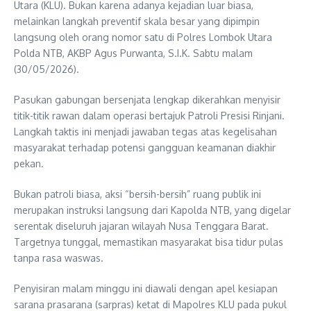
Utara (KLU). Bukan karena adanya kejadian luar biasa,
melainkan langkah preventif skala besar yang dipimpin
langsung oleh orang nomor satu di Polres Lombok Utara
Polda NTB, AKBP Agus Purwanta, S.I.K. Sabtu malam
(30/05/2026).
Pasukan gabungan bersenjata lengkap dikerahkan menyisir
titik-titik rawan dalam operasi bertajuk Patroli Presisi Rinjani.
Langkah taktis ini menjadi jawaban tegas atas kegelisahan
masyarakat terhadap potensi gangguan keamanan diakhir
pekan.
Bukan patroli biasa, aksi “bersih-bersih” ruang publik ini
merupakan instruksi langsung dari Kapolda NTB, yang digelar
serentak diseluruh jajaran wilayah Nusa Tenggara Barat.
Targetnya tunggal, memastikan masyarakat bisa tidur pulas
tanpa rasa waswas.
Penyisiran malam minggu ini diawali dengan apel kesiapan
sarana prasarana (sarpras) ketat di Mapolres KLU pada pukul