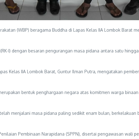
rakatan (WBP) beragama Buddha di Lapas Kelas IIA Lombok Barat m
(RK-I) dengan besaran pengurangan masa pidana antara satu hingga 
Lapas Kelas IIA Lombok Barat, Guntur Ilman Putra, mengatakan pembe
i merupakan bentuk penghargaan negara atas komitmen warga binaa
lah menjalani masa pidana paling sedikit enam bulan, berkelakuan bai
m Penilaian Pembinaan Narapidana (SPPN), disertai pengawasan wali 