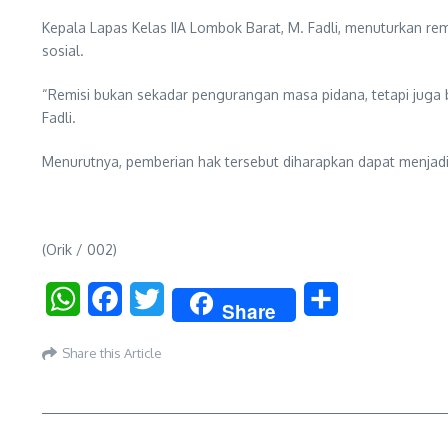
Kepala Lapas Kelas IIA Lombok Barat, M. Fadli, menuturkan r
sosial.
“Remisi bukan sekadar pengurangan masa pidana, tetapi juga
Fadli.
Menurutnya, pemberian hak tersebut diharapkan dapat menjadi
(Orik / 002)
WhatsApp
Facebook
Twitter
Share
Share
Share this Article