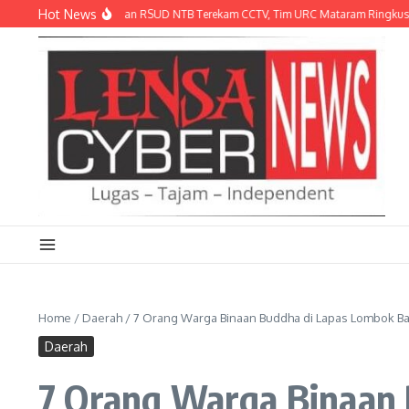
Lewati ke konten
Hot News
ng Helm’ di Parkiran RSUD NTB Terekam CCTV, Tim URC Mataram Ringkus Pelaku K
Home
/
Daerah
/
7 Orang Warga Binaan Buddha di Lapas Lombok Ba
Daerah
7 Orang Warga Binaan 