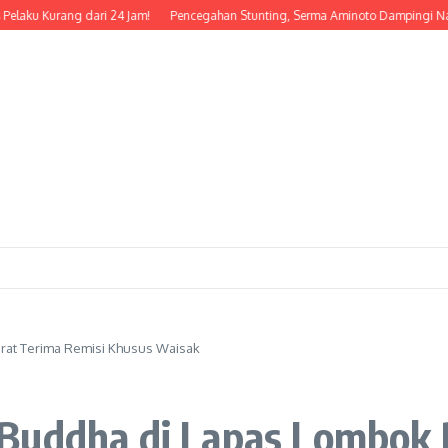
urang dari 24 Jam!
Pencegahan Stunting, Serma Aminoto Dampingi Nakes Dan 
rat Terima Remisi Khusus Waisak
Buddha di Lapas Lombok 