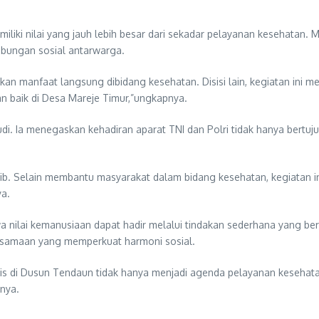
iki nilai yang jauh lebih besar dari sekadar pelayanan kesehatan.
bungan sosial antarwarga.
kan manfaat langsung dibidang kesehatan. Disisi lain, kegiatan ini m
n baik di Desa Mareje Timur,”ungkapnya.
i. Ia menegaskan kehadiran aparat TNI dan Polri tidak hanya bertu
rtib. Selain membantu masyarakat dalam bidang kesehatan, kegiatan
ya.
nilai kemanusiaan dapat hadir melalui tindakan sederhana yang berda
ersamaan yang memperkuat harmoni sosial.
ratis di Dusun Tendaun tidak hanya menjadi agenda pelayanan kesehat
nya.