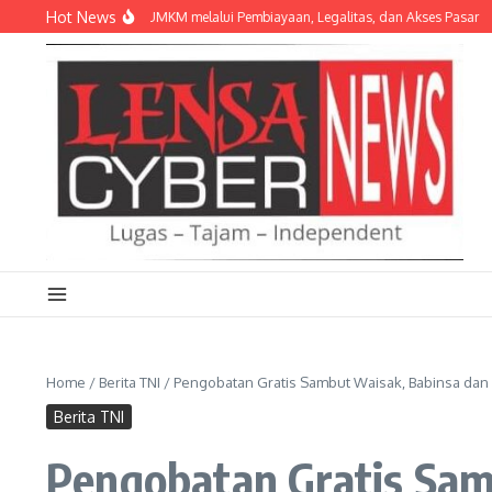
Lewati ke konten
Hot News
uat Ekosistem UMKM melalui Pembiayaan, Legalitas, dan Akses Pasar
Danbrig
Home
/
Berita TNI
/
Pengobatan Gratis Sambut Waisak, Babinsa dan 
Berita TNI
Pengobatan Gratis Sam