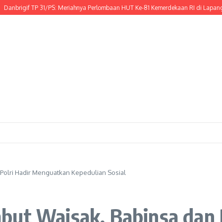
if TP 31/PS: Meriahnya Perlombaan HUT Ke-81 Kemerdekaan RI di Lapangan Cala
Polri Hadir Menguatkan Kepedulian Sosial
but Waisak, Babinsa dan P