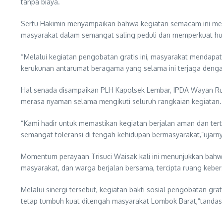
tanpa biaya.
Sertu Hakimin menyampaikan bahwa kegiatan semacam ini memil
masyarakat dalam semangat saling peduli dan memperkuat hu
“Melalui kegiatan pengobatan gratis ini, masyarakat mendapat
kerukunan antarumat beragama yang selama ini terjaga denga
Hal senada disampaikan PLH Kapolsek Lembar, IPDA Wayan Rud
merasa nyaman selama mengikuti seluruh rangkaian kegiatan.
“Kami hadir untuk memastikan kegiatan berjalan aman dan te
semangat toleransi di tengah kehidupan bermasyarakat,”ujarn
Momentum perayaan Trisuci Waisak kali ini menunjukkan bahwa 
masyarakat, dan warga berjalan bersama, tercipta ruang keb
Melalui sinergi tersebut, kegiatan bakti sosial pengobatan g
tetap tumbuh kuat ditengah masyarakat Lombok Barat,”tandas