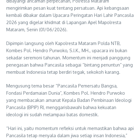
dibayangi ancaman perpecahan, Polresta Mataram
mengirimkan pesan kuat tentang persatuan. Api kebangsaan
kembali dibakar dalam Upacara Peringatan Hari Lahir Pancasila
2026 yang digelar khidmat di Lapangan Apel Mapolresta
Mataram, Senin (01/06/2026).
Dipimpin langsung oleh Kapolresta Mataram Polda NTB,
Kombes Pol. Hendro Purwoko, S.I.K., MH., upacara ini bukan
sekadar seremoni tahunan. Momentum ini menjadi panggung
penegasan bahwa Pancasila sebagai “bintang penuntun” yang
membuat Indonesia tetap berdiri tegak, sekokoh karang.
Mengusung tema besar “Pancasila Pemersatu Bangsa,
Fondasi Perdamaian Dunia”, Kombes Pol. Hendro Purwoko
yang membacakan amanat Kepala Badan Pembinaan Ideologi
Pancasila (BPIP) RI, menggarisbawahi bahwa kekuatan
ideologi ini sudah melampaui batas domestik.
“Hari ini, yaitu momentum refleksi untuk memastikan bahwa api
Pancasila tetap menyala dalam jiwa setiap insan Indonesia,”