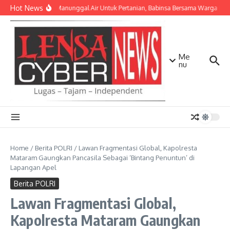
Lewati ke konten
Hot News
TNI AD Manunggal Air Untuk Pertanian, Babinsa Bersama Warga Bang
Me
nu
Home
/
Berita POLRI
/
Lawan Fragmentasi Global, Kapolresta
Mataram Gaungkan Pancasila Sebagai ‘Bintang Penuntun’ di
Lapangan Apel
Berita POLRI
Lawan Fragmentasi Global,
Kapolresta Mataram Gaungkan