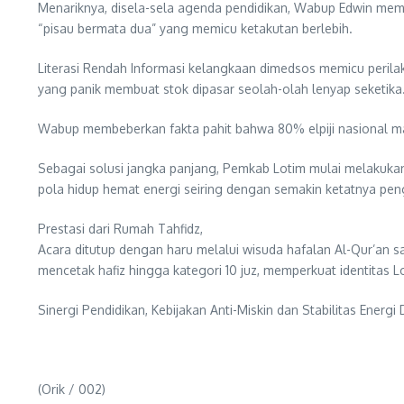
Menariknya, disela-sela agenda pendidikan, Wabup Edwin memb
“pisau bermata dua” yang memicu ketakutan berlebih.
Literasi Rendah Informasi kelangkaan dimedsos memicu perila
yang panik membuat stok dipasar seolah-olah lenyap seketika
Wabup membeberkan fakta pahit bahwa 80% elpiji nasional mas
Sebagai solusi jangka panjang, Pemkab Lotim mulai melakuka
pola hidup hemat energi seiring dengan semakin ketatnya peng
Prestasi dari Rumah Tahfidz,
Acara ditutup dengan haru melalui wisuda hafalan Al-Qur’an s
mencetak hafiz hingga kategori 10 juz, memperkuat identitas 
Sinergi Pendidikan, Kebijakan Anti-Miskin dan Stabilitas Energi
(Orik / 002)