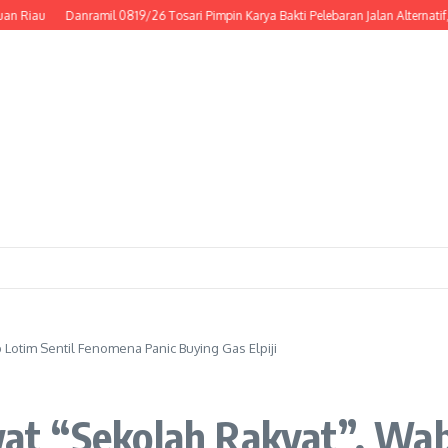
Danramil 0819/26 Tosari Pimpin Karya Bakti Pelebaran Jalan Alternatif, Wuju
Lotim Sentil Fenomena Panic Buying Gas Elpiji
t “Sekolah Rakyat”, Wab