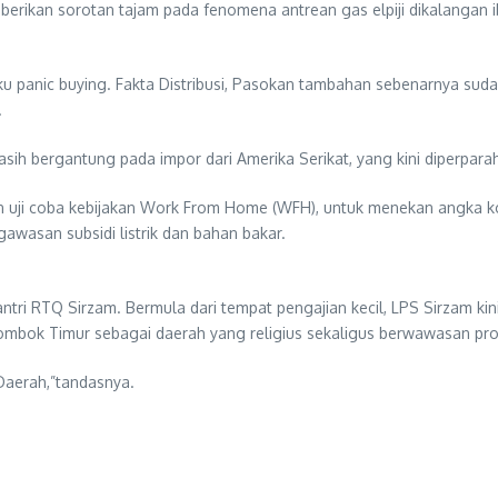
erikan sorotan tajam pada fenomena antrean gas elpiji dikalangan ib
ku panic buying. Fakta Distribusi, Pasokan tambahan sebenarnya sud
.
ih bergantung pada impor dari Amerika Serikat, yang kini diperpara
n uji coba kebijakan Work From Home (WFH), untuk menekan angka k
awasan subsidi listrik dan bahan bakar.
antri RTQ Sirzam. Bermula dari tempat pengajian kecil, LPS Sirzam k
Lombok Timur sebagai daerah yang religius sekaligus berwawasan pro
 Daerah,”tandasnya.