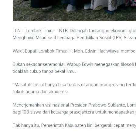
LCN – Lombok Timur – NTB, Ditengah tantangan ekonomi glob
Menghadiri Milad ke-4 Lembaga Pendidikan Sosial (LPS) Sirzam
Wakil Bupati Lombok Timur, H. Moh. Edwin Hadiwijaya, membe
Bukan sekadar seremonial, Wabup Edwin menegaskan filosofi
tidaklah cukup tanpa bekal ilmu.
“Masalah sosial hanya bisa tuntas ditangan orang-orang terdi
tokoh agama dan akademisi.
Menerjemahkan visi nasional Presiden Prabowo Subianto, Lomb
bagi 100 siswa dari keluarga prasejahtera untuk mendapatkan p
Tak hanya itu, Pemerintah Kabupaten kini bergerak cepat men