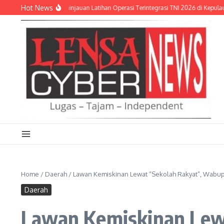
Lewati ke konten
Hot News
trad Hadiri Peninjauan Latihan Operasi Terintegrasi TNI 2026 di Kepulauan Riau
Home
/
Daerah
/
Lawan Kemiskinan Lewat “Sekolah Rakyat”, Wabup 
Daerah
Lawan Kemiskinan Lewa