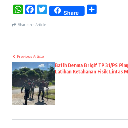
WhatsApp
Facebook
Twitter
Share
Share
Share this Article
Previous Article
Batih Denma Brigif TP 31/PS Pi
Latihan Ketahanan Fisik Lintas 