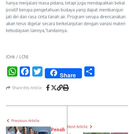
hanya menjalani masa pidana, tetapi juga mendapatkan bekal
positif berupa pengetahuan budaya yang dapat membangun
jati diri dan rasa cinta tanah air. Program serupa direncanakan
akan terus digelar secara berkelanjutan dengan variasi materi
kebudayaan lainnya,”tandasnya.
(Orik / LCN)
WhatsApp
Facebook
Twitter
Share
Share
Share this Article
Previous Article
Next Article
Penuh