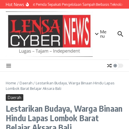
Lewati ke konten
Hot News
TNI AD dan Empat Pemda Sepakati Pengelolaan Sampah Berbasis Teknologi
Me
nu
Home
/
Daerah
/
Lestarikan Budaya, Warga Binaan Hindu Lapas
Lombok Barat Belajar Aksara Bali
Daerah
Lestarikan Budaya, Warga Binaan
Hindu Lapas Lombok Barat
Belajar Aksara Bali