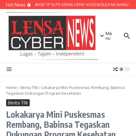
Lewati ke konten
Hot News
DENMA BRIGIF TP 31/PS GERAK CEPAT ATASI KESULITAN WARGA, DI
Me
nu
Home
/
Berita TNI
/
Lokakarya Mini Puskesmas Rembang, Babinsa
Tegaskan Dukungan Program Kesehatan
Berita TNI
Lokakarya Mini Puskesmas
Rembang, Babinsa Tegaskan
Dukungan Program Kesehatan