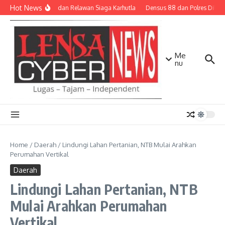
Lewati ke konten
Hot News
TNI-Polri dan Relawan Siaga Karhutla
Densus 88 dan Polres Dilibatk
Me
nu
Home
/
Daerah
/
Lindungi Lahan Pertanian, NTB Mulai Arahkan
Perumahan Vertikal
Daerah
Lindungi Lahan Pertanian, NTB
Mulai Arahkan Perumahan
Vertikal