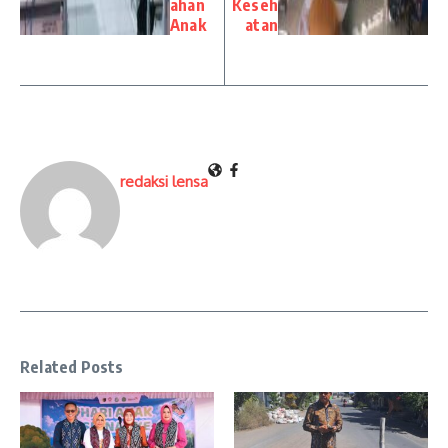
ahan
Keseh
Anak
atan
redaksi lensa
Related Posts