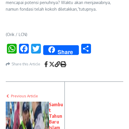
mencapai potensi penuhnya? Waktu akan menjawabnya,
namun fondasi telah kokoh diletakkan,”tutupnya.
(Orik / LCN)
WhatsApp
Facebook
Twitter
Share
Share
Share this Article
Previous Article
Sambu
t
Tahun
Baru
Islam