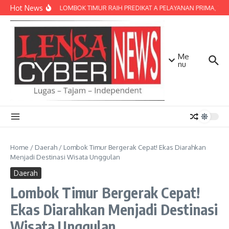
Lewati ke konten
Hot News
POLRES LOMBOK TIMUR RAIH PREDIKAT A PELAYANAN PRIMA, TERBA
Me
nu
Home
/
Daerah
/
Lombok Timur Bergerak Cepat! Ekas Diarahkan
Menjadi Destinasi Wisata Unggulan
Daerah
Lombok Timur Bergerak Cepat!
Ekas Diarahkan Menjadi Destinasi
Wisata Unggulan