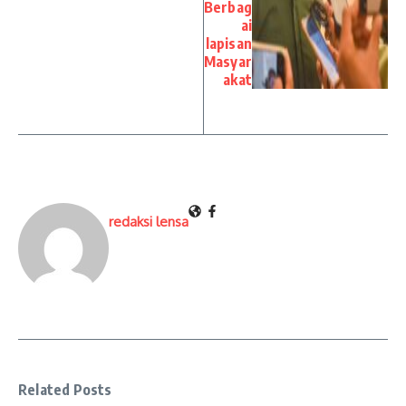
Berbag
ai
lapisan
Masyar
akat
redaksi lensa
Related Posts