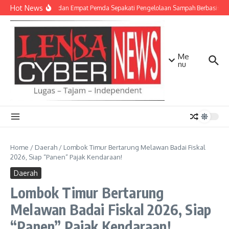
Lewati ke konten
Hot News
TNI AD dan Empat Pemda Sepakati Pengelolaan Sampah Berbasis Tek
Me
nu
Home
/
Daerah
/
Lombok Timur Bertarung Melawan Badai Fiskal
2026, Siap “Panen” Pajak Kendaraan!
Daerah
Lombok Timur Bertarung
Melawan Badai Fiskal 2026, Siap
“Panen” Pajak Kendaraan!