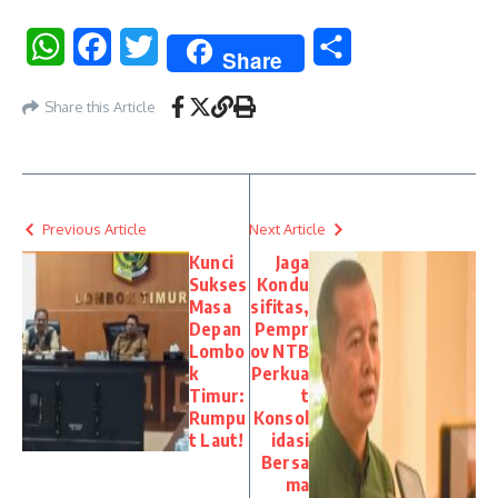
WhatsApp
Facebook
Twitter
Share
Share
Share this Article
Previous Article
Next Article
Kunci
Jaga
Sukses
Kondu
Masa
sifitas,
Depan
Pempr
Lombo
ov NTB
k
Perkua
Timur:
t
Rumpu
Konsol
t Laut!
idasi
Bersa
ma