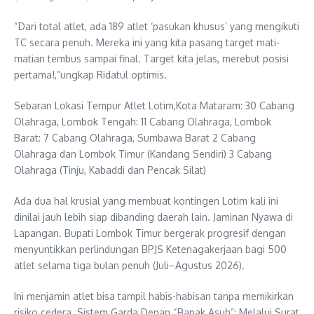
“Dari total atlet, ada 189 atlet ‘pasukan khusus’ yang mengikuti
TC secara penuh. Mereka ini yang kita pasang target mati-
matian tembus sampai final. Target kita jelas, merebut posisi
pertama!,”ungkap Ridatul optimis.
Sebaran Lokasi Tempur Atlet Lotim,Kota Mataram: 30 Cabang
Olahraga, Lombok Tengah: 11 Cabang Olahraga, Lombok
Barat: 7 Cabang Olahraga, Sumbawa Barat 2 Cabang
Olahraga dan Lombok Timur (Kandang Sendiri) 3 Cabang
Olahraga (Tinju, Kabaddi dan Pencak Silat)
Ada dua hal krusial yang membuat kontingen Lotim kali ini
dinilai jauh lebih siap dibanding daerah lain. Jaminan Nyawa di
Lapangan. Bupati Lombok Timur bergerak progresif dengan
menyuntikkan perlindungan BPJS Ketenagakerjaan bagi 500
atlet selama tiga bulan penuh (Juli–Agustus 2026).
Ini menjamin atlet bisa tampil habis-habisan tanpa memikirkan
risiko cedera. Sistem Garda Depan “Bapak Asuh”: Melalui Surat