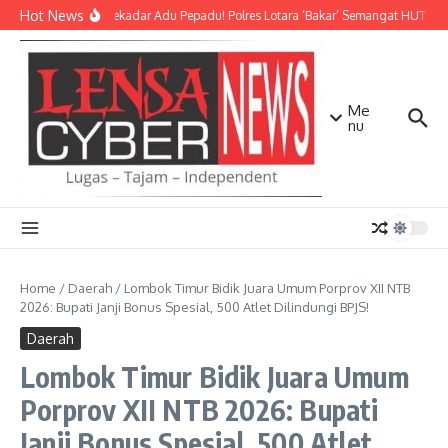
Lewati ke konten
Hot News
Bukan Sekadar Adu Pepadu! Polres Lotara ‘Bakar’ Semangat HUT KLU d
Me
nu
Home
/
Daerah
/
Lombok Timur Bidik Juara Umum Porprov XII NTB
2026: Bupati Janji Bonus Spesial, 500 Atlet Dilindungi BPJS!
Daerah
Lombok Timur Bidik Juara Umum
Porprov XII NTB 2026: Bupati
Janji Bonus Spesial, 500 Atlet