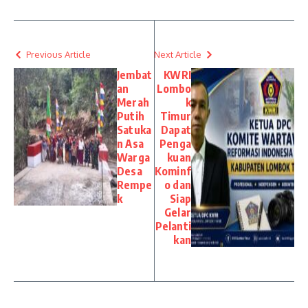
Previous Article
Next Article
Jembat
KWRI
an
Lombo
Merah
k
Putih
Timur
Satuka
Dapat
n Asa
Penga
Warga
kuan
Desa
Kominf
Rempe
o dan
k
Siap
Gelar
Pelanti
kan