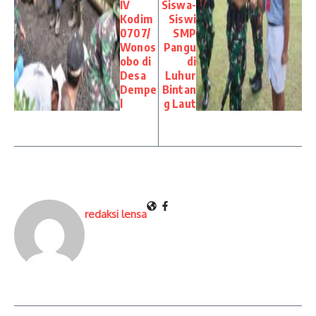
IV
Siswa-
Kodim
Siswi
0707/
SMP
Wonos
Pangu
obo di
di
Desa
Luhur
Dempe
Bintan
l
g Laut
redaksi lensa