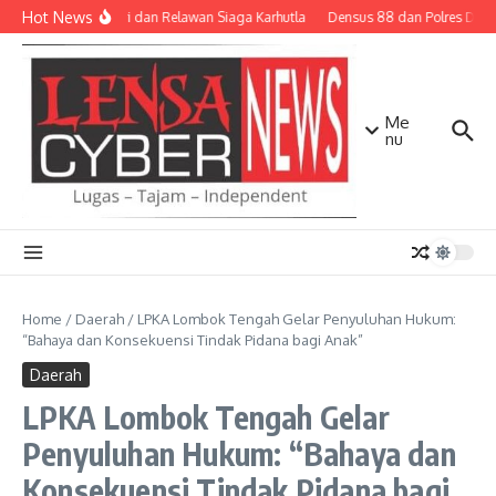
Lewati ke konten
Hot News
TNI-Polri dan Relawan Siaga Karhutla
Densus 88 dan Polres Diliba
Me
nu
Home
/
Daerah
/
LPKA Lombok Tengah Gelar Penyuluhan Hukum:
“Bahaya dan Konsekuensi Tindak Pidana bagi Anak”
Daerah
LPKA Lombok Tengah Gelar
Penyuluhan Hukum: “Bahaya dan
Konsekuensi Tindak Pidana bagi