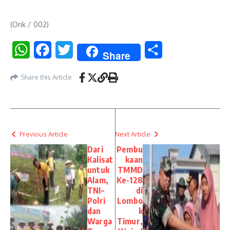
(Orik / 002)
WhatsApp
Facebook
Twitter
Share
Share
Share this Article
Previous Article
Next Article
Dari
Pembu
Kalisat
kaan
untuk
TMMD
Alam,
Ke-128
TNI–
di
Polri
Lombo
dan
k
Warga
Timur,