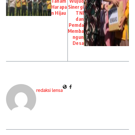
Tanam
Wujud
Harapa
Sinergi
n Hijau
TNI
dan
Pemda
Memba
ngun
Desa
redaksi lensa