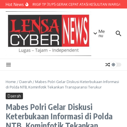
Lewati ke konten
Hot News
DENMA BRIGIF TP 31/PS GERAK CEPAT ATASI KESULITAN WARGA, DI
Me
nu
Home
/
Daerah
/
Mabes Polri Gelar Diskusi Keterbukaan Informasi
di Polda NTB, Kominfotik Tekankan Transparansi Terukur
Daerah
Mabes Polri Gelar Diskusi
Keterbukaan Informasi di Polda
NTB, Kominfotik Tekankan