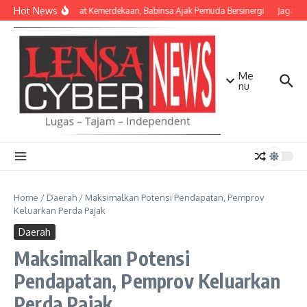
Lewati ke konten
Hot News
Semangat Kemerdekaan, Babinsa Ajak Pemuda Bersinergi
Jaga Mat
Me
nu
Home
/
Daerah
/
Maksimalkan Potensi Pendapatan, Pemprov
Keluarkan Perda Pajak
Daerah
Maksimalkan Potensi
Pendapatan, Pemprov Keluarkan
Perda Pajak