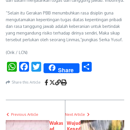
dan dalam menjalankan tugas dan tanggung jawab.”imbuhnya.
“Selain itu Gerakan PBB menumbuhkan rasa disiplin guna
mengutamakan kepentingan tugas diatas kepentingan pribadi
dan rasa tanggung jawab adalah keberanian untuk bertindak
yang mengandung risiko terhadap dirinya sendiri, Maka sikap
tersebut perlukan oleh seorang Linmas,”pungkas Serka Yusuf.
(Orik / LCN)
WhatsApp
Facebook
Twitter
Share
Share
Share this Article
Previous Article
Next Article
Wakas
Wujud
ad
Keped