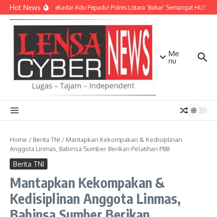
Lewati ke konten
Hot News
Bukan Sekadar Adu Pepadu! Polres Lotara ‘Bakar’ Semangat HUT KLU 
Me
nu
Home
/
Berita TNI
/
Mantapkan Kekompakan & Kedisiplinan
Anggota Linmas, Babinsa Sumber Berikan Pelatihan PBB
Berita TNI
Mantapkan Kekompakan &
Kedisiplinan Anggota Linmas,
Babinsa Sumber Berikan