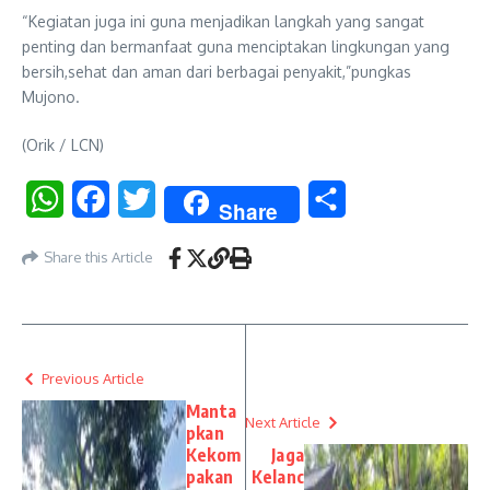
“Kegiatan juga ini guna menjadikan langkah yang sangat
penting dan bermanfaat guna menciptakan lingkungan yang
bersih,sehat dan aman dari berbagai penyakit,”pungkas
Mujono.
(Orik / LCN)
WhatsApp
Facebook
Twitter
Share
Share
Share this Article
Previous Article
Manta
Next Article
pkan
Kekom
Jaga
pakan
Kelanc