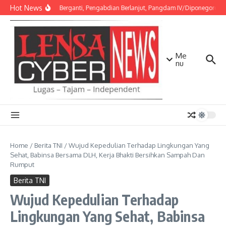
Lewati ke konten
Hot News
Amanah Berganti, Pengabdian Berlanjut, Pangdam IV/Diponegoro Pim
Me
nu
Home
/
Berita TNI
/
Wujud Kepedulian Terhadap Lingkungan Yang
Sehat, Babinsa Bersama DLH, Kerja Bhakti Bersihkan Sampah Dan
Rumput
Berita TNI
Wujud Kepedulian Terhadap
Lingkungan Yang Sehat, Babinsa