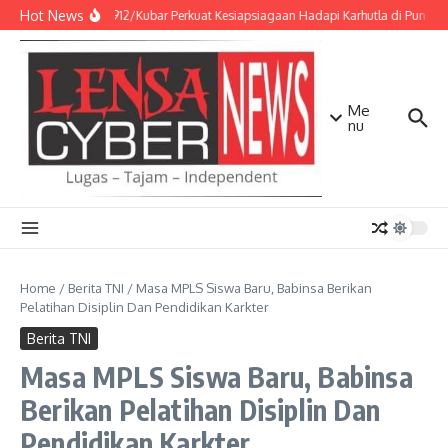
Lewati ke konten
Hot News
Kodim 0912/Kubar Perkuat Kesiapsiagaan Hadapi Karhutla di Punca
Me
nu
Home
/
Berita TNI
/
Masa MPLS Siswa Baru, Babinsa Berikan
Pelatihan Disiplin Dan Pendidikan Karkter
Berita TNI
Masa MPLS Siswa Baru, Babinsa
Berikan Pelatihan Disiplin Dan
Pendidikan Karkter