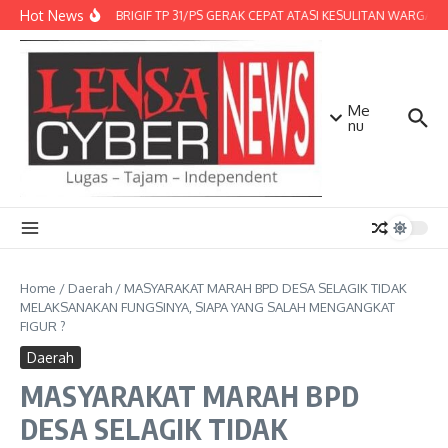
Lewati ke konten
Hot News
DENMA BRIGIF TP 31/PS GERAK CEPAT ATASI KESULITAN WARGA, D
Me
nu
Home
/
Daerah
/
MASYARAKAT MARAH BPD DESA SELAGIK TIDAK
MELAKSANAKAN FUNGSINYA, SIAPA YANG SALAH MENGANGKAT
FIGUR ?
Daerah
MASYARAKAT MARAH BPD
DESA SELAGIK TIDAK