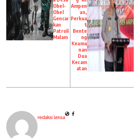
Obel-
Ampen
Obel
an,
Gencar
Perkua
kan
t
Patroli
Bente
Malam
ng
Keama
nan
Dua
Kecam
atan
redaksi lensa