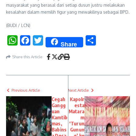
masyarakat yang berasal dari setiap dusun justru melakukan
kesalahan dalam memilih figur yang mewakilinya sebagai BPD.
(BUDI / LCN)
WhatsApp
Facebook
Twitter
Share
Share
Share this Article
Previous Article
Next Article
Cegah
Kapolr
Gangg
esta
uan
Matara
Kamtib
m
mas,
‘Turun
Babins
Gunun
a Desa
g’ ke