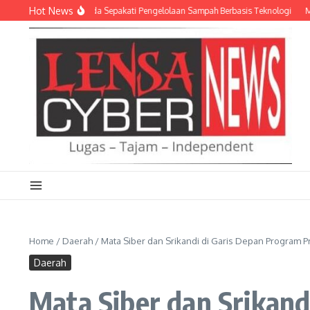
Lewati ke konten
Hot News
dan Empat Pemda Sepakati Pengelolaan Sampah Berbasis Teknologi
Meriahkan
Home
/
Daerah
/
Mata Siber dan Srikandi di Garis Depan Program 
Daerah
Mata Siber dan Srikan