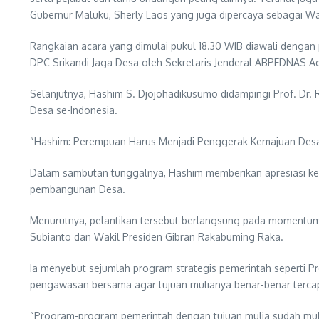
Gubernur Maluku, Sherly Laos yang juga dipercaya sebagai W
Rangkaian acara yang dimulai pukul 18.30 WIB diawali dengan 
DPC Srikandi Jaga Desa oleh Sekretaris Jenderal ABPEDNAS A
Selanjutnya, Hashim S. Djojohadikusumo didampingi Prof. Dr
Desa se-Indonesia.
“Hashim: Perempuan Harus Menjadi Penggerak Kemajuan Des
Dalam sambutan tunggalnya, Hashim memberikan apresiasi k
pembangunan Desa.
Menurutnya, pelantikan tersebut berlangsung pada momentum 
Subianto dan Wakil Presiden Gibran Rakabuming Raka.
Ia menyebut sejumlah program strategis pemerintah seperti 
pengawasan bersama agar tujuan mulianya benar-benar tercap
“Program-program pemerintah dengan tujuan mulia sudah mula