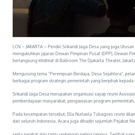
LCN – JAKARTA – Pendiri Srikandi Jaga Desa yang juga Utusan
mengukuhkan jajaran Dewan Pimpinan Pusat (DPP), Dewan Pimp
berlangsung khidmat di Ballroom The Djakarta Theater, Jakart
Mengusung tema “Perempuan Berdaya, Desa Sejahtera”, pel
berbagai program strategis pemerintah yang berpihak kepada
Srikandi Jaga Desa merupakan organisasi sayap resmi Asosi
pemberdayaan masyarakat, pengawasan program pemerintah, s
Pada kesempatan tersebut, Ella Nurlaela Tubagoes resmi dilan
dari seluruh Indonesia. Acara juga dihadiri sejumlah Pejabat N
serta pejabat dan tamu undangan peting lainnya. Terlihat jug