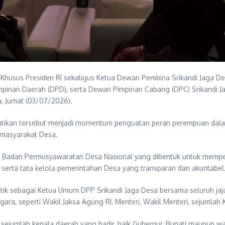
 Khusus Presiden RI sekaligus Ketua Dewan Pembina Srikandi Jaga De
inan Daerah (DPD), serta Dewan Pimpinan Cabang (DPC) Srikandi Ja
a, Jumat (03/07/2026).
antikan tersebut menjadi momentum penguatan peran perempuan d
 masyarakat Desa.
asi Badan Permusyawaratan Desa Nasional yang dibentuk untuk memp
erta tata kelola pemerintahan Desa yang transparan dan akuntabel
tik sebagai Ketua Umum DPP Srikandi Jaga Desa bersama seluruh jaja
egara, seperti Wakil Jaksa Agung RI, Menteri, Wakil Menteri, sejumlah
a sejumlah kepala daerah yang hadir, baik Gubernur, Bupati maupun wa