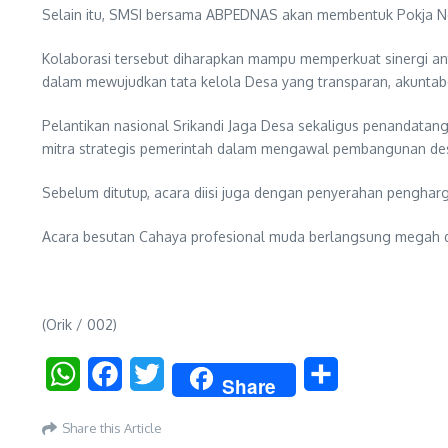
Selain itu, SMSI bersama ABPEDNAS akan membentuk Pokja Ne
Kolaborasi tersebut diharapkan mampu memperkuat sinergi a
dalam mewujudkan tata kelola Desa yang transparan, akuntabe
Pelantikan nasional Srikandi Jaga Desa sekaligus penandat
mitra strategis pemerintah dalam mengawal pembangunan desa
Sebelum ditutup, acara diisi juga dengan penyerahan penghar
Acara besutan Cahaya profesional muda berlangsung megah 
(Orik / 002)
WhatsApp
Facebook
Twitter
Share
Share
Share this Article