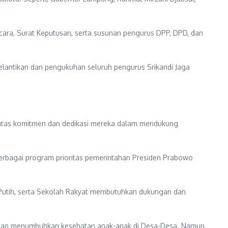
acara, Surat Keputusan, serta susunan pengurus DPP, DPD, dan
elantikan dan pengukuhan seluruh pengurus Srikandi Jaga
 atas komitmen dan dedikasi mereka dalam mendukung
erbagai program prioritas pemerintahan Presiden Prabowo
 Putih, serta Sekolah Rakyat membutuhkan dukungan dan
ujuan menumbuhkan kesehatan anak-anak di Desa-Desa. Namun,