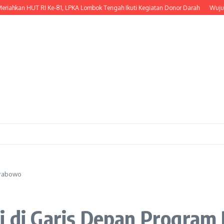
 HUT RI Ke-81, LPKA Lombok Tengah Ikuti Kegiatan Donor Darah
Wujud Kepedu
Prabowo
di di Garis Depan Progra