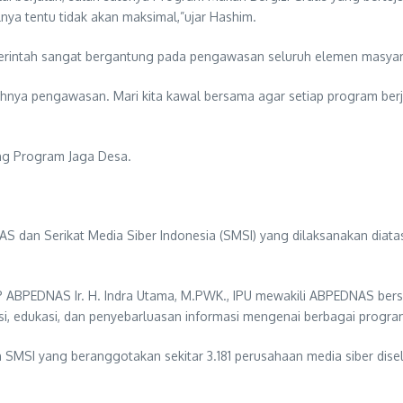
lnya tentu tidak akan maksimal,”ujar Hashim.
rintah sangat bergantung pada pengawasan seluruh elemen masyar
hnya pengawasan. Mari kita kawal bersama agar setiap program ber
ng Program Jaga Desa.
 dan Serikat Media Siber Indonesia (SMSI) yang dilaksanakan diata
ABPEDNAS Ir. H. Indra Utama, M.PWK., IPU mewakili ABPEDNAS bers
asi, edukasi, dan penyebarluasan informasi mengenai berbagai prog
n SMSI yang beranggotakan sekitar 3.181 perusahaan media siber di