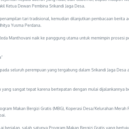
akil Ketua Dewan Pembina Srikandi Jaga Desa.
penampilan tari tradisional, kemudian dilanjutkan pembacaan berita 
dhitya Yusma Perdana.
. Reda Manthovani naik ke panggung utama untuk memimpin prosesi p
a”
epada seluruh perempuan yang tergabung dalam Srikandi Jaga Desa
yang sangat tepat karena bertepatan dengan mulai dijalankannya b
Program Makan Bergizi Gratis (MBG), Koperasi Desa/Kelurahan Merah
ai.
i berjalan, salah satunya Program Makan Bergizi Gratis yang bert